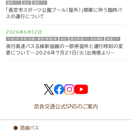
臨時バス
総合
路線バス
「香芝市スポーツ公園プール（屋外）」開業に伴う臨時バ
スの運行について
2026年6月12日
やまと号 奈良・五條ー東京（新宿）線
総合
昼行高速バス 名古屋線
高速バス
夜行高速バス五條新宿線の一部停留所と運行時刻の変
更について―2026年7月21日（火）出発便より―
奈良交通公式SNSのご案内
路線バス