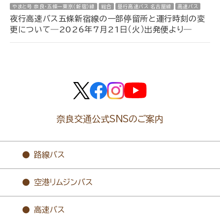
やまと号 奈良・五條ー東京（新宿）線
総合
昼行高速バス 名古屋線
高速バス
夜行高速バス五條新宿線の一部停留所と運行時刻の変
更について―2026年7月21日（火）出発便より―
奈良交通公式SNSのご案内
路線バス
空港リムジンバス
高速バス