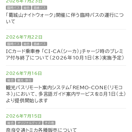
2026年7月23日
臨時バス
総合
路線バス
「葛城山ナイトウォーク」開催に伴う臨時バスの運行につ
いて
2026年7月22日
臨時バス
総合
路線バス
ICカード乗車券 「CI-CA（シーカ）」チャージ時のプレミ
ア付与終了について（2026年10月1日（木）実施予定）
2026年7月16日
総合
観光・旅行
観光バスリモート案内システム「REMO-CONE（リモコ
ネ）」において、多言語ガイド案内サービスを8月１日（土）
より提供開始します
2026年7月15日
総合
オリジナルグッズ
その他
奈良交通トミカ各種販売について