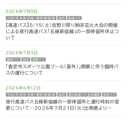
2026年7月9日
やまと号 奈良・五條ー東京（新宿）線
総合
高速バス
【高速バス】8/15（土）吉野川祭り納涼花火大会の開催
による夜行高速バス「五條新宿線」の一部停留所休止つ
いて
2026年7月3日
臨時バス
総合
路線バス
「香芝市スポーツ公園プール（屋外）」開業に伴う臨時バ
スの運行について
2026年6月12日
やまと号 奈良・五條ー東京（新宿）線
総合
昼行高速バス 名古屋線
高速バス
夜行高速バス五條新宿線の一部停留所と運行時刻の変
更について―2026年7月21日（火）出発便より―