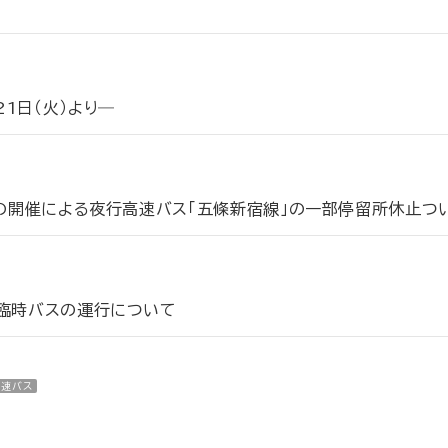
1日（火）より―
会の開催による夜行高速バス「五條新宿線」の一部停留所休止つ
う臨時バスの運行について
高速バス
の変更について―2026年7月21日（火）出発便より―