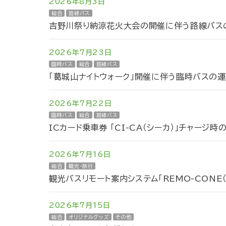
2026年8月3日
総合
路線バス
吉野川祭り納涼花火大会の開催に伴う路線バスの
2026年7月23日
臨時バス
総合
路線バス
「葛城山ナイトウォーク」開催に伴う臨時バスの
2026年7月22日
臨時バス
総合
路線バス
ICカード乗車券 「CI-CA（シーカ）」チャージ
2026年7月16日
総合
観光・旅行
観光バスリモート案内システム「REMO-CONE
2026年7月15日
総合
オリジナルグッズ
その他