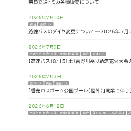
奈良交通トミカ各種販売について
2026年7月10日
総合
路線バス
路線バスのダイヤ変更について―2026年7月2
2026年7月9日
やまと号 奈良・五條ー東京（新宿）線
総合
高速バス
【高速バス】8/15（土）吉野川祭り納涼花火大
2026年7月3日
臨時バス
総合
路線バス
「香芝市スポーツ公園プール（屋外）」開業に伴
2026年6月12日
やまと号 奈良・五條ー東京（新宿）線
総合
昼行高速バス 名古屋線
夜行高速バス五條新宿線の一部停留所と運行時刻