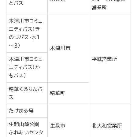
とバス
営業所
木津川市コミュ
ニティバス（き
のつバス・木１
～３）
木津川市
木津川市コミュ
平城営業所
ニティバス（か
もバス）
精華くるりんバ
精華町
ス
たけまる号
生駒山麓公園
生駒市
北大和営業所
ふれあいセンタ