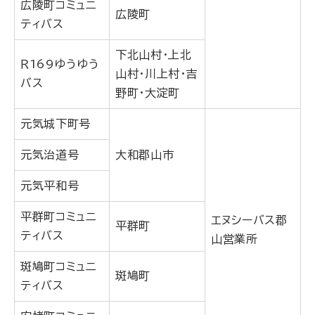
広陵町コミュニ
広陵町
ティバス
下北山村・上北
Ｒ169ゆうゆう
山村・川上村・吉
バス
野町・大淀町
元気城下町号
元気治道号
大和郡山市
元気平和号
平群町コミュニ
エヌシーバス郡
平群町
ティバス
山営業所
斑鳩町コミュニ
斑鳩町
ティバス