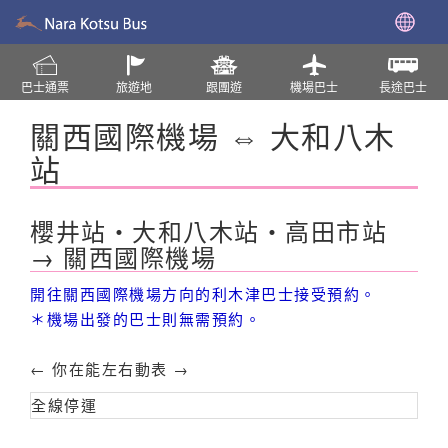
巴士通票
旅遊地
跟團遊
機場巴士
長途巴士
關西國際機場 ⇔ 大和八木
站
櫻井站・大和八木站・高田市站
→ 關西國際機場
開往關西國際機場方向的利木津巴士接受預約。
＊機場出發的巴士則無需預約。
← 你在能左右動表 →
全線停運