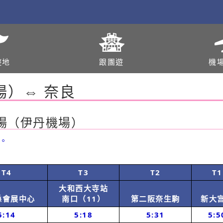
遊地
跟團遊
機
場）⇔ 奈良
際機場（伊丹機場）
。
T4
T3
T2
T1
大和西大寺站
縣會展中心
南口（11）
第二阪奈生駒
新大
5:14
5:18
5:31
5:5