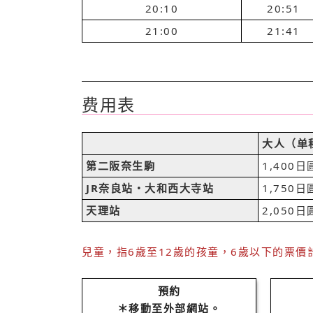
20:10
20:51
21:00
21:41
费用表
大人（单
第二阪奈生駒
1,400日
JR奈良站・大和西大寺站
1,750日
天理站
2,050日
兒童，指6歲至12歲的孩童，6歲以下的票
預約
＊移動至外部網站。