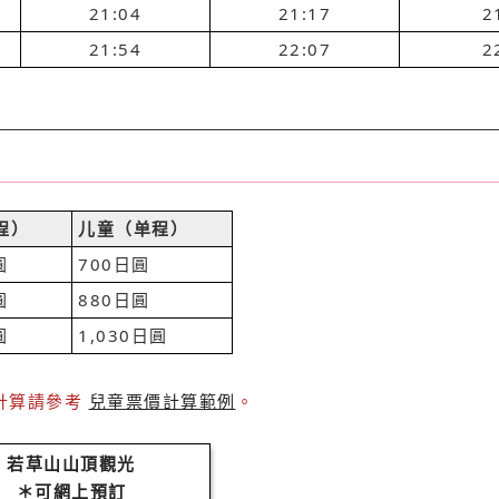
21:04
21:17
2
21:54
22:07
2
程）
儿童（单程）
圓
700日圓
圓
880日圓
圓
1,030日圓
價計算請參考
兒童票價計算範例
。
若草山山頂觀光
＊可網上預訂