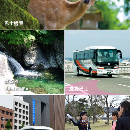
巴士通票
旅遊地
機場巴士
※鏈接英文網頁。