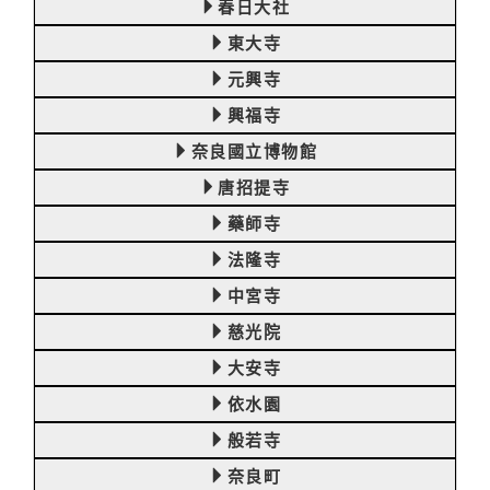
春日大社
東大寺
元興寺
興福寺
奈良國立博物館
唐招提寺
藥師寺
法隆寺
中宮寺
慈光院
大安寺
依水園
般若寺
奈良町