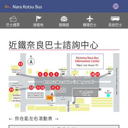
巴士通票
旅遊地
跟團遊
機場巴士
長途巴士
近鐵奈良巴士諮詢中心
← 你在能左右滾動表 →