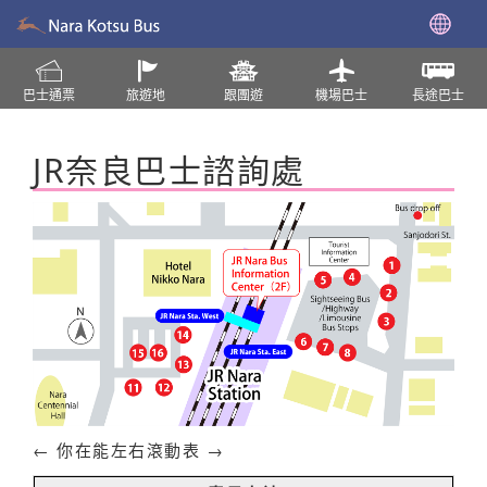
巴士通票
旅遊地
跟團遊
機場巴士
長途巴士
JR奈良巴士諮詢處
← 你在能左右滾動表 →