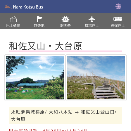
巴士通票
旅遊地
跟團遊
機場巴士
長途巴士
和佐又山・大台原
永旺夢樂城橿原/ 大和八木站 → 和佐又山登山口/
大台原
巴士運營日期 : 4月26日～11月24日