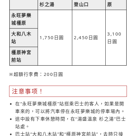
杉之湯
登山口
原
永旺夢樂
城橿原
大和八木
3,100
1,750日圓
2,450日圓
站
日圓
橿原神宮
前站
※超額行李費：200日圓
注意事项！
在“永旺夢樂城橿原”站搭乘巴士的客人，如果是開
車來的，可以將汽車停在永旺夢樂城的停車場內。
途中設有下車休憩時間，在“湯盛溫泉 杉之湯”巴士
站處。
巴士站“大和八木站”和“橿原神宮前站”，去時只接