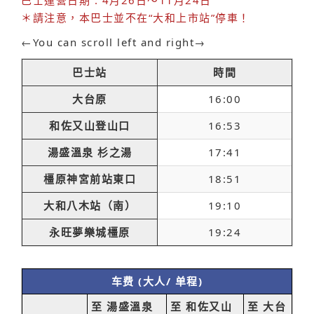
巴士運營日期 : 4月26日～11月24日
＊請注意，本巴士並不在“大和上市站”停車！
←You can scroll left and right→
巴士站
時間
大台原
16:00
和佐又山登山口
16:53
湯盛溫泉 杉之湯
17:41
橿原神宮前站東口
18:51
大和八木站（南）
19:10
永旺夢樂城橿原
19:24
车费 (大人/ 单程)
至 湯盛溫泉
至 和佐又山
至 大台