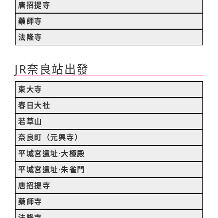
唐招提寺
藥師寺
法隆寺
JR奈良站出發
東大寺
春日大社
若草山
奈良町（元興寺）
平城宮遺址·大極殿
平城宮遺址·朱雀門
唐招提寺
藥師寺
法隆寺