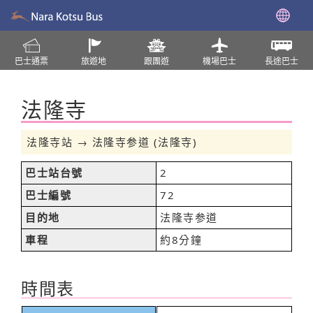
巴士通票
旅遊地
跟團遊
機場巴士
長途巴士
法隆寺
法隆寺站 → 法隆寺参道 (法隆寺)
巴士站台號
2
巴士編號
72
目的地
法隆寺参道
車程
約8分鐘
時間表