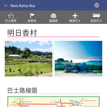
巴士通票
旅遊地
跟團遊
機場巴士
長途巴士
明日香村
巴士路線圖