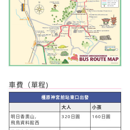
車費（單程)
橿原神宮前站東口出發
大人
小孩
明日香奧山,
320日圓
160日圓
飛鳥資料館西