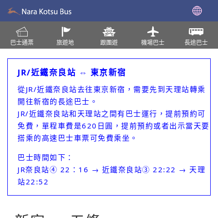
巴士通票
旅遊地
跟團遊
機場巴士
長途巴士
JR/近鐵奈良站 ⇔ 東京新宿
從JR/近鐵奈良站去往東京新宿，需要先到天理站轉乘
開往新宿的長途巴士。
JR/近鐵奈良站和天理站之間有巴士運行，提前預約可
免費，單程車費是620日圓，提前預約或者出示當天要
搭乘的高速巴士車票可免費乘坐。
巴士時間如下：
JR奈良站④ 22：16 → 近鐵奈良站③ 22:22 → 天理
站22:52