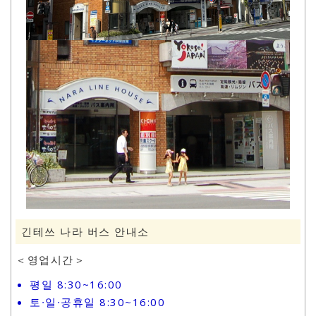
긴테쓰 나라 버스 안내소
＜영업시간＞
평일 8:30~16:00
토∙일∙공휴일 8:30~16:00