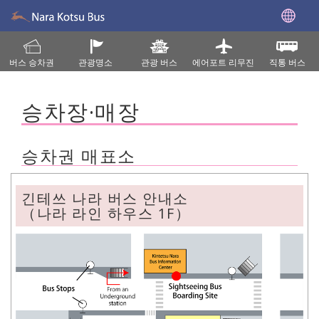
버스 승차권
관광명소
관광 버스
에어포트 리무진
직통 버스
승차장·매장
승차권 매표소
긴테쓰 나라 버스 안내소
（나라 라인 하우스 1F）