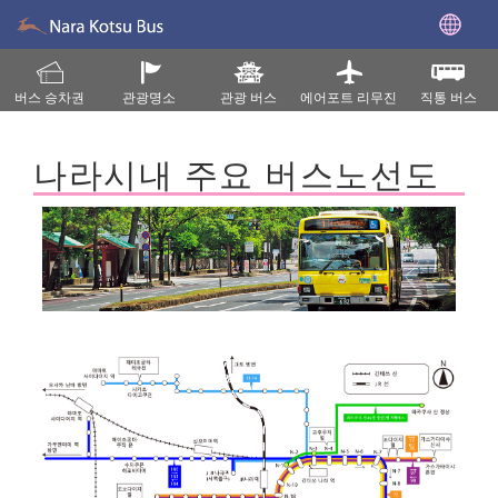
버스 승차권
관광명소
관광 버스
에어포트 리무진
직통 버스
나라시내 주요 버스노선도