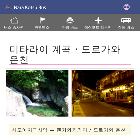
버스 승차권
관광명소
관광 버스
에어포트 리무진
직통 버스
미타라이 계곡・도로가와
온천
시모이치구치역 → 덴카와카와이 / 도로가와 온천