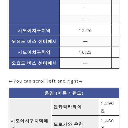
―
12
―
14
시모이치구치역
15:26
오요도 버스 센터에서
―
15
시모이치구치역
16:23
오요도 버스 센터에서
―
17
←You can scroll left and right→
운임 (어른 / 편도)
1,290
덴카와카와이
엔
시모이치구치역에
1,480
도로가와 온천
서
엔