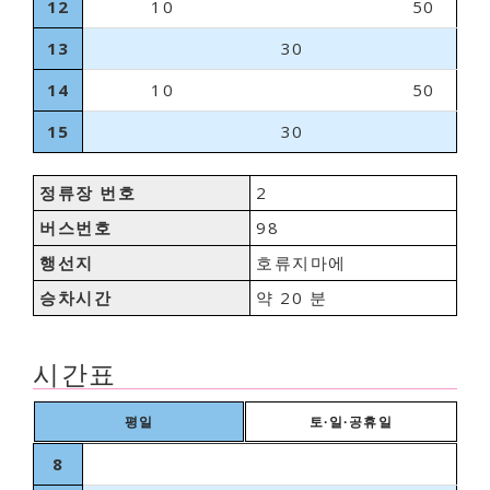
12
10
50
13
30
14
10
50
15
30
정류장 번호
2
버스번호
98
행선지
호류지마에
승차시간
약 20 분
시간표
평일
토∙일∙공휴일
8