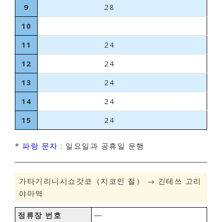
9
28
10
11
24
12
24
13
24
14
24
15
24
*
파랑 문자
: 일요일과 공휴일 운행
가타기리니시쇼갓코（지코인 절） → 긴테쓰 고리
야마역
정류장 번호
―