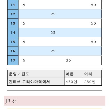
11
5
50
12
25
13
5
50
14
25
15
5
50
16
25
17
6
36
운임 / 편도
어른
어리
긴테쓰 고리야마역에서
450엔
230엔
JR 선