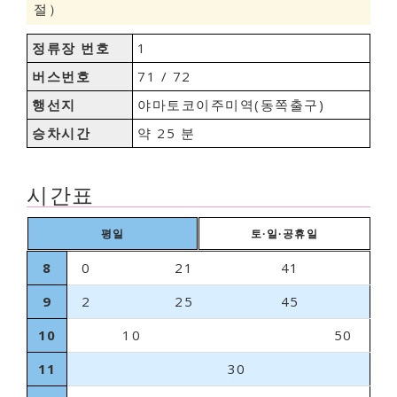
절）
정류장 번호
1
버스번호
71 / 72
행선지
야마토코이주미역(동쪽출구)
승차시간
약 25 분
시간표
평일
토∙일∙공휴일
8
0
21
41
9
2
25
45
10
10
50
11
30