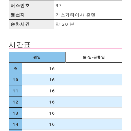
버스번호
97
행선지
가스가타이샤 혼덴
승차시간
약 20 분
시간표
평일
토∙일∙공휴일
9
16
10
16
11
16
12
16
13
16
14
16