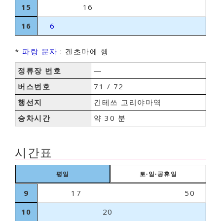
15
16
16
6
*
파랑 문자
: 겐초마에 행
정류장 번호
―
버스번호
71 / 72
행선지
긴테쓰 고리야마역
승차시간
약 30 분
시간표
평일
토∙일∙공휴일
9
17
50
10
20