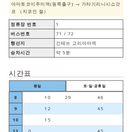
야마토코이주미역(동쪽출구) → 가타기리니시쇼갓
코 （지코인 절）
정류장 번호
1
버스번호
71 / 72
행선지
긴테쓰 고리야마역
승차시간
약 5분
시간표
평일
토∙일∙공휴일
8
10
29
46
9
12
45
10
15
11
0
45