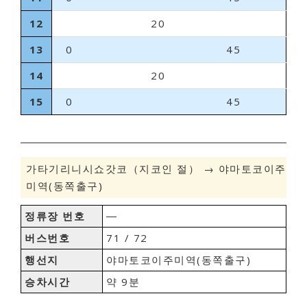
12
20
13
0
45
14
20
15
0
45
가타기리니시쇼갓코（지코인 절） → 야마토코이주
미역(동쪽출구)
정류장 번호
―
버스번호
71 / 72
행선지
야마토코이주미역(동쪽출구)
승차시간
약 9분