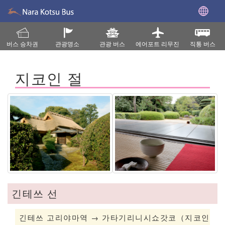
버스 승차권
관광명소
관광 버스
에어포트 리무진
직통 버스
지코인 절
긴테쓰 선
긴테쓰 고리야마역 → 가타기리니시쇼갓코（지코인