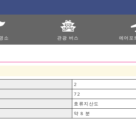
명소
관광 버스
에어포
2
72
호류지산도
약 8 분