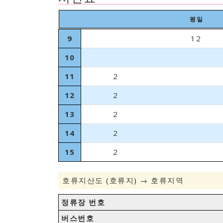
평일
9
12
10
11
2
12
2
13
2
14
2
15
2
호류지산도 (호류지) → 호류지역
정류장 번호
버스번호