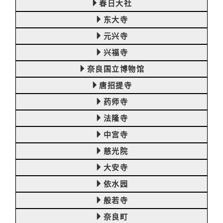
春日大社
东大寺
元兴寺
兴福寺
奈良国立博物馆
唐招提寺
药师寺
法隆寺
中宫寺
慈光院
大安寺
依水园
般若寺
奈良町