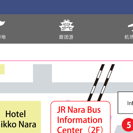
游地
跟团游
机