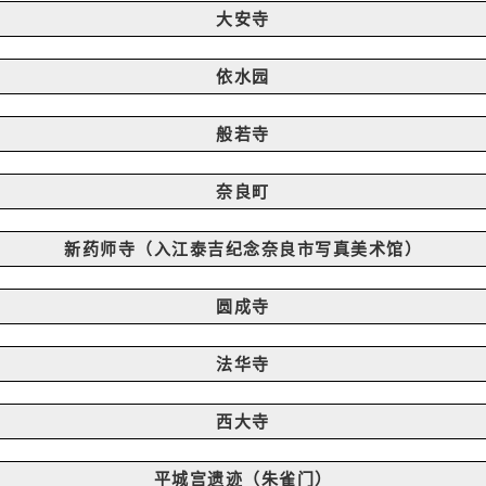
大安寺
依水园
般若寺
奈良町
新药师寺（入江泰吉纪念奈良市写真美术馆）
圆成寺
法华寺
西大寺
平城宫遗迹（朱雀门）