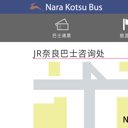
巴士通票
旅
JR奈良巴士咨询处