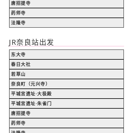
唐招提寺
药师寺
法隆寺
JR奈良站出发
东大寺
春日大社
若草山
奈良町（元兴寺）
平城宫遗址·大极殿
平城宫遗址·朱雀门
唐招提寺
药师寺
法隆寺