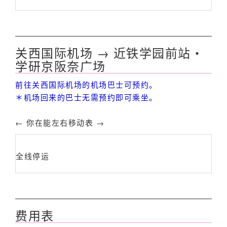
关西国际机场 → 近铁学园前站・
学研京阪奈广场
前往关西国际机场的机场巴士可预约。
＊机场回来的巴士无需预约即可乘坐。
← 你在能左右移动表 →
全线停运
费用表