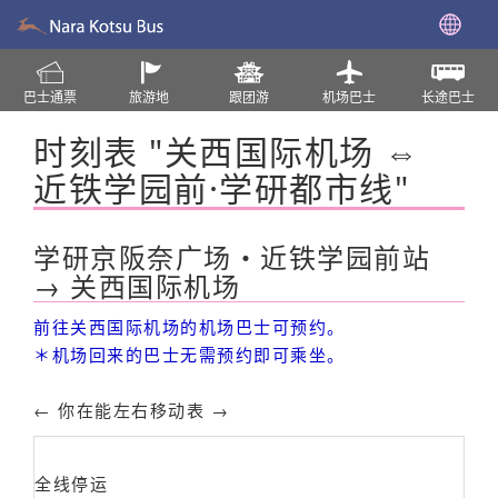
巴士通票
旅游地
跟团游
机场巴士
长途巴士
时刻表 "关西国际机场 ⇔
近铁学园前·学研都市线"
学研京阪奈广场・近铁学园前站
→ 关西国际机场
前往关西国际机场的机场巴士可预约。
＊机场回来的巴士无需预约即可乘坐。
← 你在能左右移动表 →
全线停运